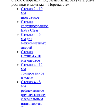
стекло с порезкой под размер за м2 без учета услуг
доставки и монтажа. Порезка стек..
Стекло 2 - 19
мм
прозрачное
Стекло
сверхпрозрачное
Extra Clear
Стекло 4 - 6
мм для
межкомнатных
дверей
Стекло
Сатин 4 - 10
мм матовое
Стекло 4 - 12
мм
тонированное
в массе
Стекло 4 - 6
мм
рефлективное
(рефлекторное)
с зеркальным
напылением