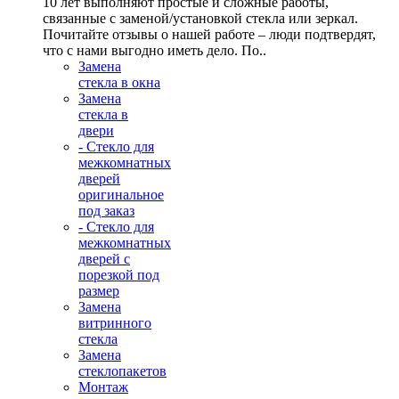
10 лет выполняют простые и сложные работы,
связанные с заменой/установкой стекла или зеркал.
Почитайте отзывы о нашей работе – люди подтвердят,
что с нами выгодно иметь дело. По..
Замена
стекла в окна
Замена
стекла в
двери
- Стекло для
межкомнатных
дверей
оригинальное
под заказ
- Стекло для
межкомнатных
дверей с
порезкой под
размер
Замена
витринного
стекла
Замена
стеклопакетов
Монтаж