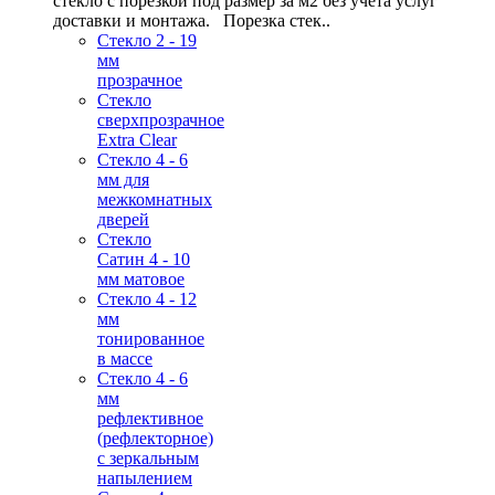
стекло с порезкой под размер за м2 без учета услуг
доставки и монтажа. Порезка стек..
Стекло 2 - 19
мм
прозрачное
Стекло
сверхпрозрачное
Extra Clear
Стекло 4 - 6
мм для
межкомнатных
дверей
Стекло
Сатин 4 - 10
мм матовое
Стекло 4 - 12
мм
тонированное
в массе
Стекло 4 - 6
мм
рефлективное
(рефлекторное)
с зеркальным
напылением