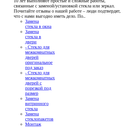
10 лет выполняют простые и сложные работы,
связанные с заменой/установкой стекла или зеркал.
Почитайте отзывы о нашей работе – люди подтвердят,
что с нами выгодно иметь дело. По..
Замена
стекла в окна
Замена
стекла в
двери
- Стекло для
межкомнатных
дверей
оригинальное
под заказ
- Стекло для
межкомнатных
дверей с
порезкой под
размер
Замена
витринного
стекла
Замена
стеклопакетов
Монтаж