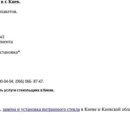
в г. Киев.
опакетов.
ы)
лиента
установка*
-04-04; (066) 066- 87-47.
ать услуги стекольщика в Киеве.
,
замена и установка витринного стекла
в Киеве и Киевской обла