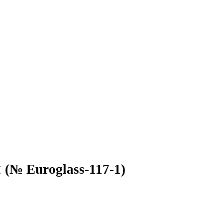
м
(№ Euroglass-117-1)