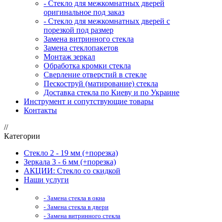
- Стекло для межкомнатных дверей
оригинальное под заказ
- Стекло для межкомнатных дверей с
порезкой под размер
Замена витринного стекла
Замена стеклопакетов
Монтаж зеркал
Обработка кромки стекла
Сверление отверстий в стекле
Пескоструй (матирование) стекла
Доставка стекла по Киеву и по Украине
Инструмент и сопутствующие товары
Контакты
//
Категории
Стекло 2 - 19 мм (+порезка)
Зеркала 3 - 6 мм (+порезка)
АКЦИИ: Стекло со скидкой
Наши услуги
- Замена стекла в окна
- Замена стекла в двери
- Замена витринного стекла