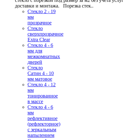
стекло с порезкой под размер за м2 без учета услуг
доставки и монтажа. Порезка стек..
Стекло 2 - 19
мм
прозрачное
Стекло
сверхпрозрачное
Extra Clear
Стекло 4 - 6
мм для
межкомнатных
дверей
Стекло
Сатин 4 - 10
мм матовое
Стекло 4 - 12
мм
тонированное
в массе
Стекло 4 - 6
мм
рефлективное
(рефлекторное)
с зеркальным
напылением