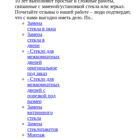
10 лет выполняют простые и сложные работы,
связанные с заменой/установкой стекла или зеркал.
Почитайте отзывы о нашей работе – люди подтвердят,
что с нами выгодно иметь дело. По..
Замена
стекла в окна
Замена
стекла в
двери
- Стекло для
межкомнатных
дверей
оригинальное
под заказ
- Стекло для
межкомнатных
дверей с
порезкой под
размер
Замена
витринного
стекла
Замена
стеклопакетов
Монтаж